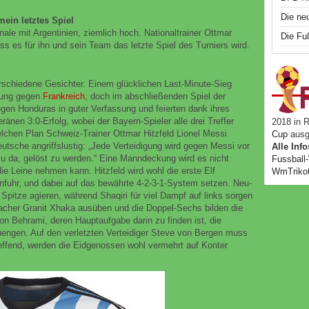
Die ne
mein letztes Spiel
nale mit Argentinien, ziemlich hoch. Nationaltrainer Ottmar
Die Fu
ss es für ihn und sein Team das letzte Spiel des Turniers wird.
rschiedene Gesichter. Einem glücklichen Last-Minute-Sieg
ibung gegen
Frankreich
, doch im abschließenden Spiel der
gen Honduras in guter Verfassung und feierten dank ihres
änen 3:0-Erfolg, wobei der Bayern-Spieler alle drei Treffer
2018 in R
welchen Plan Schweiz-Trainer Ottmar Hitzfeld Lionel Messi
Cup
ausg
eutsche angriffslustig: „Jede Verteidigung wird gegen Messi vor
Alle Info
zu da, gelöst zu werden.“ Eine Manndeckung wird es nicht
Fussbal
ie Leine nehmen kann. Hitzfeld wird wohl die erste Elf
WmTrikot
nfuhr, und dabei auf das bewährte 4-2-3-1-System setzen. Neu-
Spitze agieren, während Shaqiri für viel Dampf auf links sorgen
bacher Granit Xhaka ausüben und die Doppel-Sechs bilden die
on Behrami, deren Hauptaufgabe darin zu finden ist, die
engen. Auf den verletzten Verteidiger Steve von Bergen muss
treffend, werden die Eidgenossen wohl vermehrt auf Konter