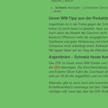
Higuain, Lavezzi
Schweiz:
Benaglio – Lichtsteiner, Djour
– Drmic
Unser WM-Tipp aus der Redaktio
Argentinien ist in der Partie gegen die Sc
keiner so recht daran zu glauben, dass si
Auch wenn die Abwehr der Gauchos nicht un
besetzte Offensive mehr als ausgeglichen.
Spiellaune und guter Verfassung und kön
Schweizer nicht unbedingt einem Bollwerk 
Wir tippen daher auf ein Sieg der Albiceles
Argentinien – Schweiz heute liv
Das ZDF ist heute unser WM-Sender und w
die
USA
übertragen. Die Berichterstattun
und Experte Oliver Kahn die Zuschauer a
wird um 18.00 Uhr angepfiffen und von Ol
Alternativ gibt es auch noch eine kostenl
Achtelfinal-Match unterwegs auf dem Tabl
verfolgen will, kann das über die ZDF Med