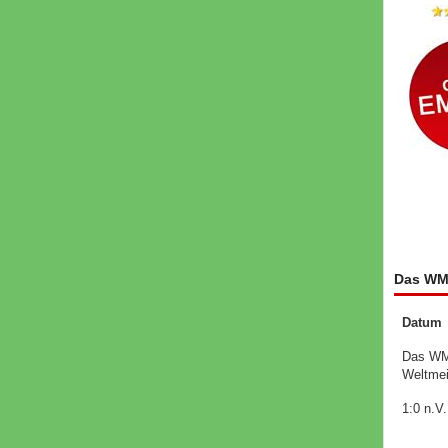
Das WM 
Datum
Das WM-
Weltmei
1:0 n.V.