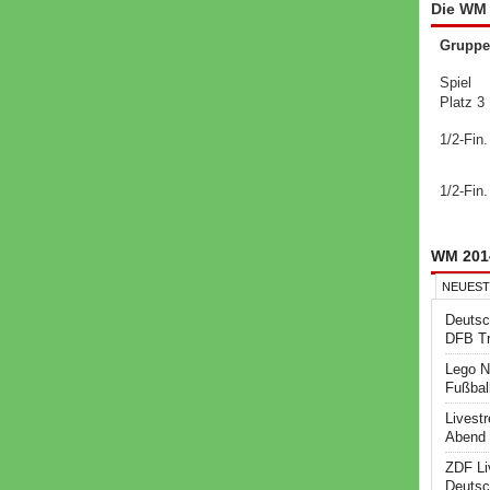
Die WM 
Gruppe
Spiel
Platz 3
1/2-Fin.
1/2-Fin.
WM 201
NEUEST
Deutsc
DFB Tr
Lego N
Fußbal
Livest
Abend 
ZDF Li
Deutsc