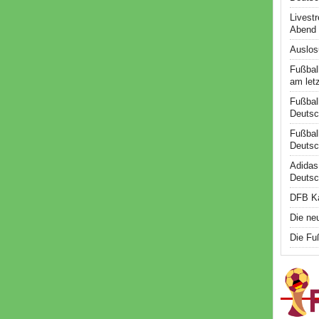
Livest
Abend
Auslos
Fußbal
am let
Fußbal
Deutsc
Fußbal
Deutsc
Adidas
Deutsc
DFB Ka
Die ne
Die Fu