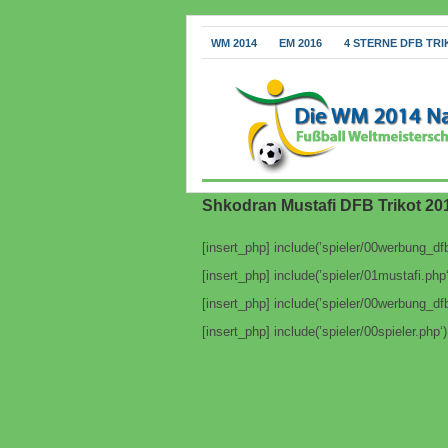
WM 2014
EM 2016
4 STERNE DFB TRI
Shkodran Mustafi DFB Trikot 20
[insert_php] include(’spieler/00werbung_dfb
[insert_php] include(’spieler/01mustafi.php‘
[insert_php] include(’spieler/00werbung_dfb
[insert_php] include(’spieler/00spieler.php‘)