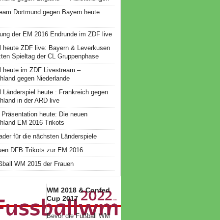
ream Dortmund gegen Bayern heute
ung der EM 2016 Endrunde im ZDF live
l heute ZDF live: Bayern & Leverkusen
zten Spieltag der CL Gruppenphase
l heute im ZDF Livestream –
hland gegen Niederlande
l Länderspiel heute : Frankreich gegen
hland in der ARD live
 Präsentation heute: Die neuen
hland EM 2016 Trikots
der für die nächsten Länderspiele
uen DFB Trikots zur EM 2016
ßball WM 2015 der Frauen
WM 2018 & Confed
Cup 2017
Bevor die Fußball WM