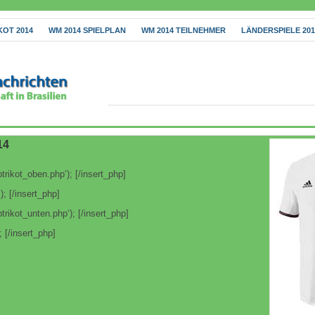
KOT 2014
WM 2014 SPIELPLAN
WM 2014 TEILNEHMER
LÄNDERSPIELE 201
14
trikot_oben.php‘); [/insert_php]
); [/insert_php]
trikot_unten.php‘); [/insert_php]
; [/insert_php]