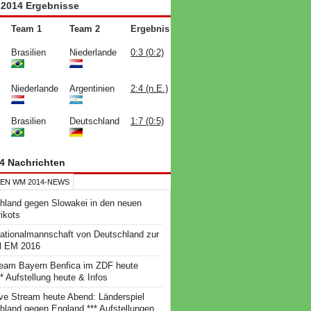
2014 Ergebnisse
Team 1
Team 2
Ergebnis
Brasilien
Niederlande
0:3 (0:2)
Niederlande
Argentinien
2:4 (n.E.)
Brasilien
Deutschland
1:7 (0:5)
4 Nachrichten
EN WM 2014-NEWS
hland gegen Slowakei in den neuen
ikots
ationalmannschaft von Deutschland zur
l EM 2016
ream Bayern Benfica im ZDF heute
* Aufstellung heute & Infos
ve Stream heute Abend: Länderspiel
hland gegen England *** Aufstellungen